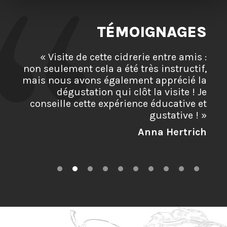
TÉMOIGNAGES
« Visite de cette cidrerie entre amis :
non seulement cela a été très instructif,
mais nous avons également apprécié la
dégustation qui clôt la visite ! Je
conseille cette expérience éducative et
Marie Delys
Marie D
gustative ! »
Anna Hertrich
Gerard
Antonio Da Mota
Carole Mazué
Valérie Chalon
Quentin Cadot
Johannes Joly
Johannes J