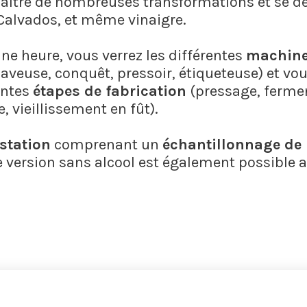
aître de nombreuses transformations et se décl
 Calvados, et même vinaigre.
ne heure, vous verrez les différentes
machines
laveuse, conquêt, pressoir, étiqueteuse) et vou
entes
étapes de fabrication
(pressage, fermen
, vieillissement en fût).
station
comprenant un
échantillonnage de 
e version sans alcool est également possible a