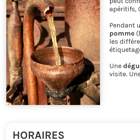
peut conn
apéritifs,
Pendant u
pomme
(
les différ
étiquetage
Une
dégu
visite. Un
HORAIRES